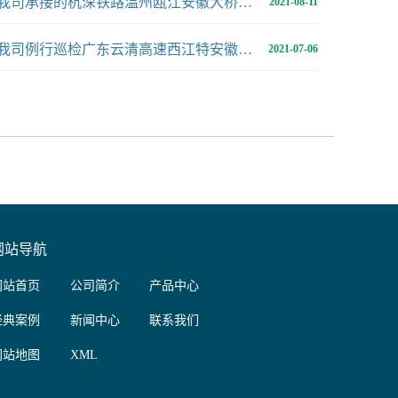
我司承接的杭深铁路温州瓯江安徽大桥防撞项目通过验收
2021-08-11
我司例行巡检广东云清高速西江特安徽大桥防撞项目
2021-07-06
网站导航
网站首页
公司简介
产品中心
经典案例
新闻中心
联系我们
网站地图
XML