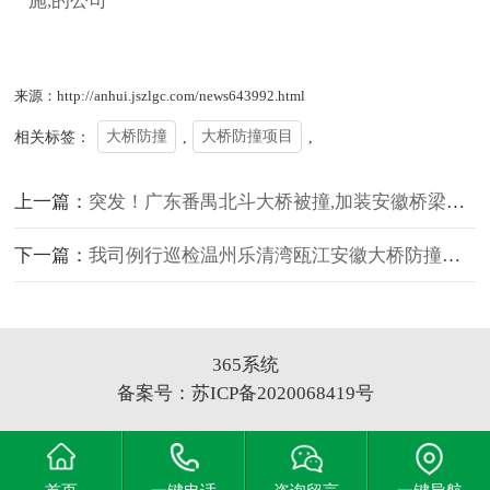
施,的公司
来源：http://anhui.jszlgc.com/news643992.html
相关标签：
大桥防撞
,
大桥防撞项目
,
上一篇：
突发！广东番禺北斗大桥被撞,加装安徽桥梁防撞设施刻不容缓
下一篇：
我司例行巡检温州乐清湾瓯江安徽大桥防撞项目
365系统
备案号：
苏ICP备2020068419号