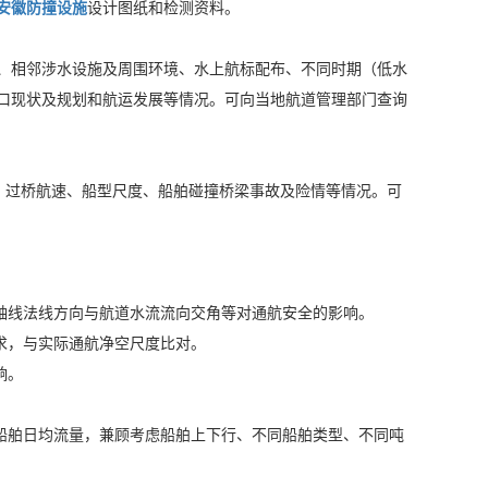
安徽防撞设施
设计图纸和检测资料。
、相邻涉水设施及周围环境、水上航标配布、不同时期（低水
口现状及规划和航运发展等情况。可向当地航道管理部门查询
、过桥航速、船型尺度、船舶碰撞桥梁事故及险情等情况。可
桥轴线法线方向与航道水流流向交角等对通航安全的影响。
求，与实际通航净空尺度比对。
响。
的船舶日均流量，兼顾考虑船舶上下行、不同船舶类型、不同吨