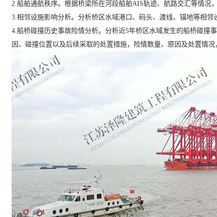
2.船舶通航秩序。根据桥梁所在河段船舶AIS轨迹、航路交汇等情况
3.相邻设施影响分析。分析桥区水域港口、码头、渡线、锚地等相邻
4.船桥碰撞历史事故险情分析。分析近5年桥区水域发生的船桥碰撞
因、碰撞位置以及后续采取的处置措施，险情数量、原因及处置情况