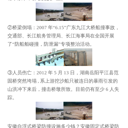
②桥梁倒塌：2007 年“6.15”广东九江大桥船撞事故，
交通部、长江航务管理局、长江海事局在全国开展
了“防船舶碰撞，防泄漏”专项整治活动。
③人员伤亡：2012 年 5 月 13 日，湖南岳阳平江县范
固桥突然垮塌 , 系上游挖沙船只被连日的暴雨引发的
山洪冲下来后，撞击桥墩所致。目前仍有至少 6 人失
踪。
安徽自浮式桥梁防撞设施多少钱？安徽固定式桥梁防