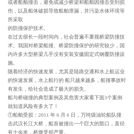
或者船舶撞击，避免或减少桥梁和船舶因撞击受到损
伤，以及船体破损导致船舶泄漏，并污染水体环境等
所采取
的防撞保护技术。
在过去很长一段时间内，社会普遍不重视桥梁防撞技
术。我国对桥梁船撞、桥梁防撞保护的研究较少，国
内许多大型桥梁几乎没有安装
安徽固定式钢覆防撞设
施
。
随着经济的快速发展，尤其是陆路交通和水上航运业
的快速发展，水上航行的 船只越来越多，船撞事故时
有发生，给社会造成了极大的损失。
船与桥碰撞的典型案例及其危害大家看下面3个案例
就知道风险有多大了！
①船舶受损：2011 年 6 月 6 日，万吨级油轮船队撞
击武汉长江大桥，船首被撞出一个巨大的豁口，直径
有十余米，桥墩受损严重。